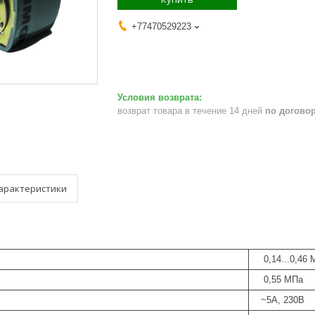
+77470529223
возврат товара в течение 14 дней
по догово
арактеристики
0,14...0,46 
0,55 МПа
~5А, 230В