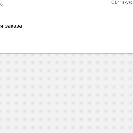
G1/4" внутр
ба
я заказа