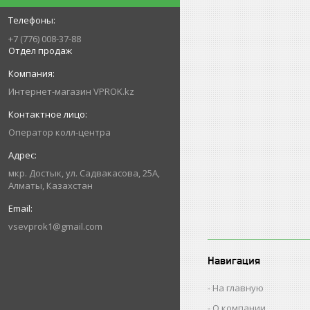
+7 (776) 008-37-88
Отдел продаж
Интернет-магазин VPROK.kz
Оператор колл-центра
мкр. Достык, ул. Садвакасова, 25А,
Алматы, Казахстан
vsevprok1@gmail.com
Навигация
На главную
О компании