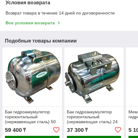
Условия возврата
Возврат товара в течение 14 дней по договоренности
Все условия возврата
Подобные товары компании
Бак гидроаккумулятор
Бак гидроаккумулятор
Мем
горизонтальный
горизонтальный
гидр
(нержавеющая сталь) 50
(нержавеющая сталь) 24
л. SHIMGE
л. SHIMGE
59 400
37 300
5 1
₸
₸