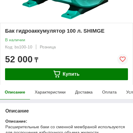
Бак гидроаккумулятор 100 л. SHIMGE
В наличии
Код: bs100-10
Розница
52 000
₸
Купить
Описание
Характеристики
Доставка
Оплата
Усл
Описание
Описание:
Расширительные баки со сменной мембраной используются
для поглощения избыточного объема жидкости,