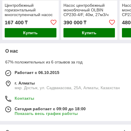
Центробежный
Насос центробежный
Нас
горизонтальный
моноблочный OLBIN
мон
многоступенчатый насос
CP230-4/F, 40м, 27м3/ч
CP23
для холодной и горячей
167 400
390 000
480
₸
₸
воды SHIMGE BW8-4,
39м, 10 м3/ч
Купить
Купить
О нас
67% положительных из 6 отзывов за год
Работает с 06.10.2015
г. Алматы
мкр. Достык, ул. Садвакасова, 25А, Алматы, Казахстан
Контакты
Сегодня работает с 09:00 до 18:00
Показать весь график работы