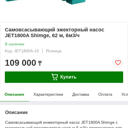
Самовсасывающий эжекторный насос
JET1800A Shimge, 62 м, 6м3/ч
В наличии
Код: JET1800A-10
Розница
109 000
₸
Купить
Описание
Характеристики
Доставка
Оплата
Усл
Описание
Самовсасывающий инжекторный насос JET1800A Shimge с
максимальной производительностью 6 м3/ч применяется для