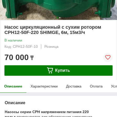
Насос циркуляционный c сухим ротором
CPH12-50F-220 SHIMGE, 6м, 15м3/ч
В наличии
Код: CPH12-50F-10
Розница
70 000
₸
Купить
Описание
Характеристики
Доставка
Оплата
Усл
Описание
Насосы серии CPH напряжением питания 220
вольт
применяются для обеспечения циркуляции