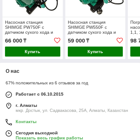
Насосная станция
Насосная станция
Пог
SHIMGE PW750F c
SHIMGE PW550F c
нас
датчиком сухого хода и
датчиком сухого хода и
1,1,
встроенным таймером, 50
встроенным таймером, 42
66 000
59 000
98 
₸
₸
м, 3,4 м3/ч
м, 3 м3/ч
Купить
Купить
О нас
67% положительных из 6 отзывов за год
Работает с 06.10.2015
г. Алматы
мкр. Достык, ул. Садвакасова, 25А, Алматы, Казахстан
Контакты
Сегодня выходной
Показать весь график работы