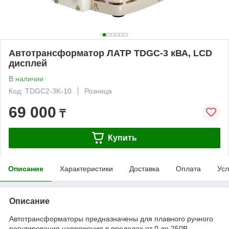
Автотрансформатор ЛАТР TDGC-3 кВА, LCD
дисплей
В наличии
Код: TDGC2-3K-10
Розница
69 000
₸
Купить
Описание
Характеристики
Доставка
Оплата
Усл
Описание
Автотрансформаторы предназначены для плавного ручного
регулирования напряжения в пределах от 0 до 250В,