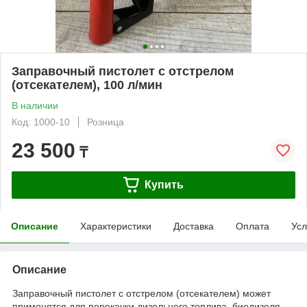
Заправочный пистолет с отстрелом
(отсекателем), 100 л/мин
В наличии
Код: 1000-10
Розница
23 500
₸
Купить
Описание
Характеристики
Доставка
Оплата
Усл
Описание
Заправочный пистолет с отстрелом (отсекателем) может
применятся для перекачки дизельного топлива, биодизеля,