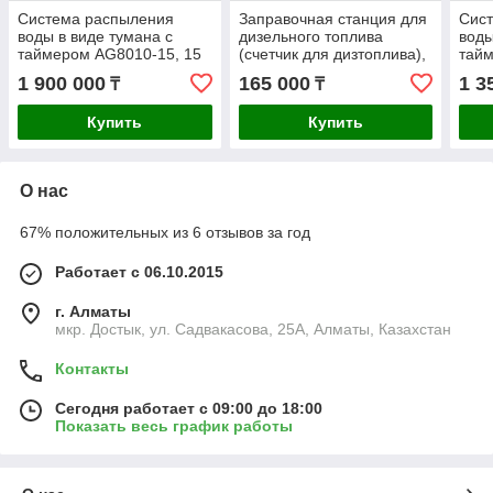
Система распыления
Заправочная станция для
Сис
воды в виде тумана с
дизельного топлива
воды
таймером AG8010-15, 15
(счетчик для дизтоплива),
тайм
л/мин, труба ВД 300 м,
24 В, 60л/мин
л/ми
1 900 000
165 000
1 3
₸
₸
250 форсунок
145 
Купить
Купить
О нас
67% положительных из 6 отзывов за год
Работает с 06.10.2015
г. Алматы
мкр. Достык, ул. Садвакасова, 25А, Алматы, Казахстан
Контакты
Сегодня работает с 09:00 до 18:00
Показать весь график работы