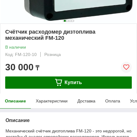
Счётчик расходомер дизтоплива
механический FM-120
В наличии
Код: FM-120-10
Розница
30 000
₸
Купить
Описание
Характеристики
Доставка
Оплата
Усл
Описание
Механический счётчик дизтоплива FM-120 - это недорогой, но
достойный аналог европейских расходомеров. Используется