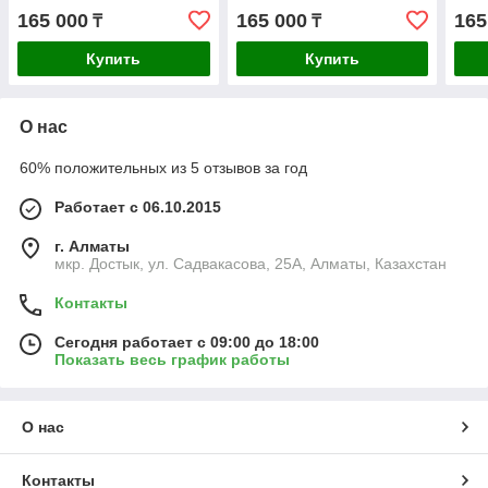
24 В, 60л/мин
12 В, 60л/мин
220 
165 000
165 000
165
₸
₸
Купить
Купить
О нас
60% положительных из 5 отзывов за год
Работает с 06.10.2015
г. Алматы
мкр. Достык, ул. Садвакасова, 25А, Алматы, Казахстан
Контакты
Сегодня работает с 09:00 до 18:00
Показать весь график работы
О нас
Контакты