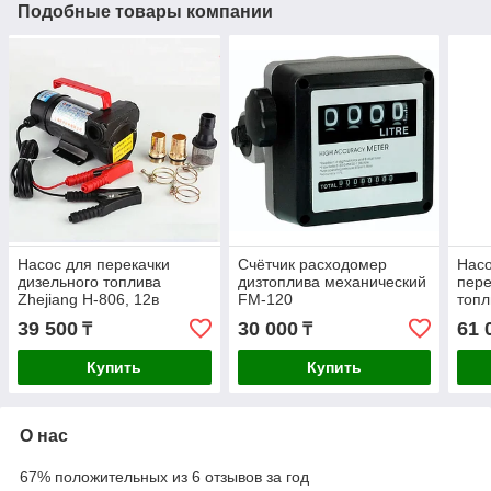
Подобные товары компании
Насос для перекачки
Счётчик расходомер
Насо
дизельного топлива
дизтоплива механический
пере
Zhejiang H-806, 12в
FM-120
топл
AOCH
39 500
30 000
61 
₸
₸
Купить
Купить
О нас
67% положительных из 6 отзывов за год