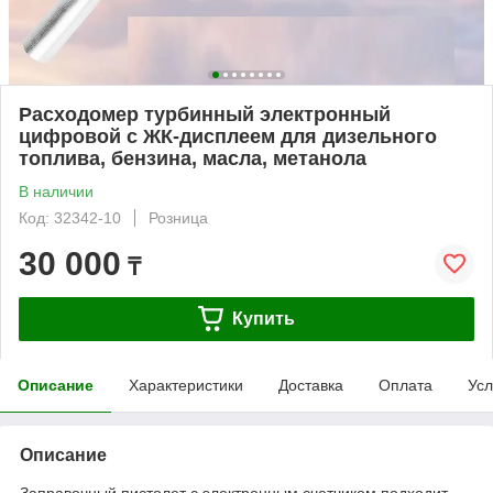
Расходомер турбинный электронный
цифровой с ЖК-дисплеем для дизельного
топлива, бензина, масла, метанола
В наличии
Код: 32342-10
Розница
30 000
₸
Купить
Описание
Характеристики
Доставка
Оплата
Усл
Описание
Заправочный пистолет с электронным счетчиком подходит