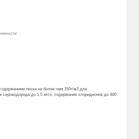
ренности
содержанием песка не более чем 150г/м3 для
е сероводорода до 1,5 мг/л, содержание хлоридионов до 400