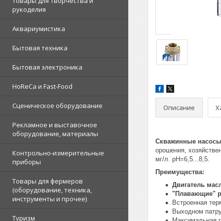
Товары для творчества и
рукоделия
Аквариумистика
Бытовая техника
Бытовая электроника
HoReCa и Fast-Food
Сценическое оборудование
Описание
Х
Рекламное и выставочное
оборудование, материалы
Скважинные насос
орошения, хозяйствен
Контрольно-измерительные
мг/л. рН=6,5...8,5.
приборы
Преимущества:
Товары для фермеров
Двигатель мас
(оборудование, техника,
"Плавающие" р
инструменты и прочее)
Встроенная тер
Выходном патру
Туризм
Максимальная г