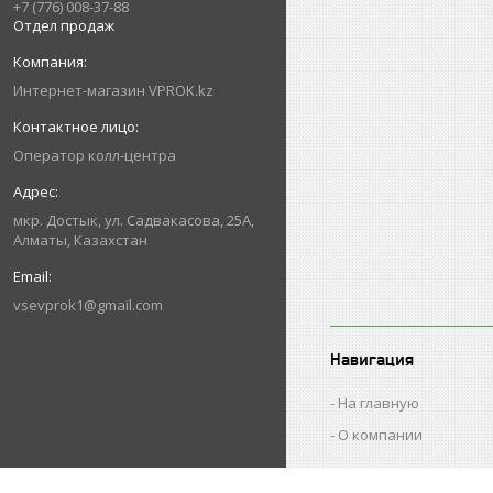
+7 (776) 008-37-88
Отдел продаж
Интернет-магазин VPROK.kz
Оператор колл-центра
мкр. Достык, ул. Садвакасова, 25А,
Алматы, Казахстан
vsevprok1@gmail.com
Навигация
На главную
О компании