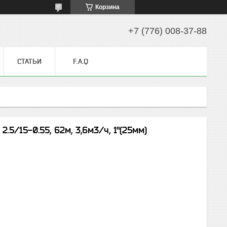
Корзина
+7 (776) 008-37-88
СТАТЬИ
F.A.Q
5/15-0.55, 62м, 3,6м3/ч, 1"(25мм)