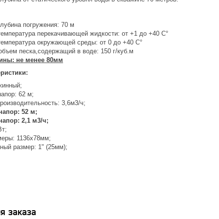
лубина погружения: 70 м
емпература перекачивающей жидкости: от +1 до +40 С°
емпература окружающей среды: от 0 до +40 С°
бъем песка,содержащий в воде: 150 г/куб.м
ины: не менее 80мм
еристики:
жинный;
апор: 62 м;
роизводительность: 3,6м3/ч;
апор: 52 м;
пор: 2,1 м3/ч;
Вт;
меры: 1136x78мм;
ый размер: 1" (25мм);
я заказа