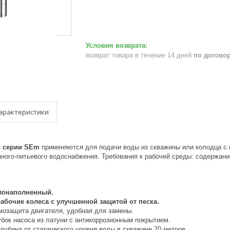
возврат товара в течение 14 дней
по догово
арактеристики
ы серии SEm
применяются для подачи воды из скважины или колодца с 
ного-питьевого водоснабжения. Требования к рабочей среды: содержани
лонаполненный.
абочие колеса с улучшенной защитой от песка.
мозащита двигателя, удобная для замены.
бок насоса из латуни с антикоррозионным покрытием.
лубина от статического уровня воды в скважине 70 метров.