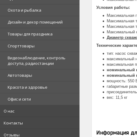
Условия работы:
Охота и рыбалка
Максимальная г
Максимальная т
Дизайн и декор помещений
Максимальная т
Максимальный о
Товары для праздника
Диаметр скваж
Спорттовары
Технические характ
тип: насос сква
Видеонаблюдение, контроль
максимальный н
доступа, радиостанции
максимальная п
номинальный н
Автотовары
номинальный на
мощность: 550 
габаритные раз
Красота и здоровье
присоединительн
вес: 11,5 кг
Офис и сети
О нас
Контакты
Информация дл
Отзывы