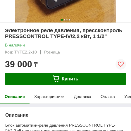
Электронное реле давления, прессконтроль
PRESSCONTROL TYPE-IV/2,2 кВт, 1 1/2"
В наличии
Код: TYPE2,2-10
Розница
39 000
₸
Купить
Описание
Характеристики
Доставка
Оплата
Усл
Описание
Блок автоматики-реле давления PRESSCONTROL TYPE-
IV/2,2 кВт подходит для скваженных, поверхностных насосов,