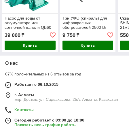
Насос для воды от
Тэн УФО (спираль) для
Скв
аккумулятора или
инфракрасных
SHI
солнечной панели QB60-
обогревателей 2500 Вт
21м3
12- 200Вт, 25м, 2,1 м3/ч,
39 000
9 750
550
₸
₸
12В
Купить
Купить
О нас
67% положительных из 6 отзывов за год
Работает с 06.10.2015
г. Алматы
мкр. Достык, ул. Садвакасова, 25А, Алматы, Казахстан
Контакты
Сегодня работает с 09:00 до 18:00
Показать весь график работы