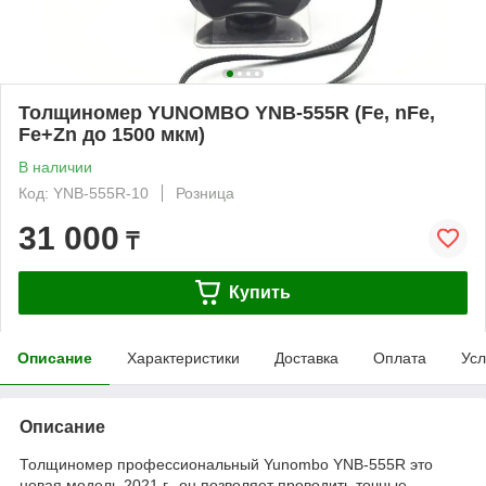
Толщиномер YUNOMBO YNB-555R (Fe, nFe,
Fe+Zn до 1500 мкм)
В наличии
Код: YNB-555R-10
Розница
31 000
₸
Купить
Описание
Характеристики
Доставка
Оплата
Усл
Описание
Толщиномер профессиональный Yunombo YNB-555R это
новая модель 2021 г., он позволяет проводить точные