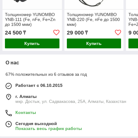
Толщиномер YUNOMBO
Толщиномер YUNOMBO
Тол
YNB-111 (Fe, nFe, Fe+Zn
YNB-220 (Fe, nFe до 1500
YNB-
до 1500 мкм)
мкм)
Fe+Z
24 500
29 000
9 0
₸
₸
Купить
Купить
О нас
67% положительных из 6 отзывов за год
Работает с 06.10.2015
г. Алматы
мкр. Достык, ул. Садвакасова, 25А, Алматы, Казахстан
Контакты
Сегодня выходной
Показать весь график работы