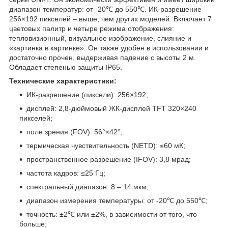
диапазон температур: от -20℃ до 550℃. ИК-разрешение
256×192 пикселей – выше, чем других моделей. Включает 7
цветовых палитр и четыре режима отображения:
тепловизионный, визуальное изображение, слияние и
«картинка в картинке». Он также удобен в использовании и
достаточно прочен, выдерживая падение с высоты 2 м.
Обладает степенью защиты IP65.
Технические характеристики:
ИК-разрешение (пиксели): 256×192;
дисплей: 2,8-дюймовый ЖК-дисплей TFT 320×240
пикселей;
поле зрения (FOV): 56°×42°;
термическая чувствительность (NETD): ≤60 мК;
пространственное разрешение (IFOV): 3,8 мрад;
частота кадров: ≤25 Гц;
спектральный диапазон: 8 – 14 мкм;
диапазон измерения температуры: от -20℃ до 550℃;
точность: ±2℃ или ±2%, в зависимости от того, что
больше;