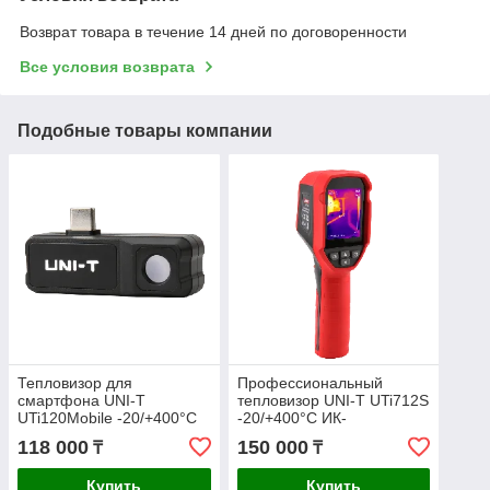
Возврат товара в течение 14 дней по договоренности
Все условия возврата
Подобные товары компании
Тепловизор для
Профессиональный
смартфона UNI-T
тепловизор UNI-T UTi712S
UTi120Mobile -20/+400°С
-20/+400°С ИК-
ИК-разрешение 120х90
разрешение 120×90
118 000
150 000
₸
₸
для Android
Купить
Купить