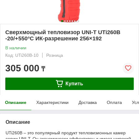
Сверхмощный тепловизор UNI-T UTi260B
-20/+550°С ИК-разрешение 256×192
В наличии
Код: UTi260B-10
Розница
305 000
₸
Купить
Описание
Характеристики
Доставка
Оплата
Усл
Описание
UTi260B – это популярный продукт тепловизионных камер
серии UNI-T. Он экономически эффективен и имеет широкий