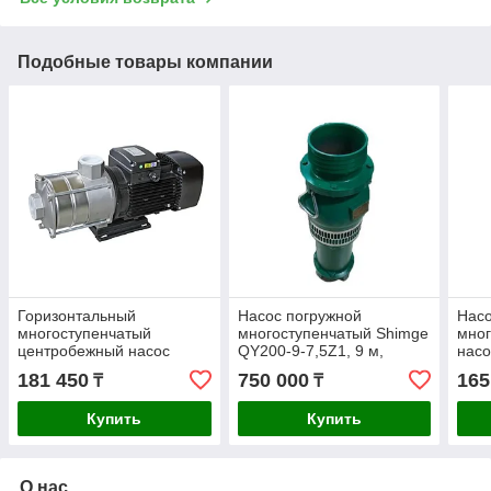
Подобные товары компании
Горизонтальный
Насос погружной
Насо
многоступенчатый
многоступенчатый Shimge
мно
центробежный насос
QY200-9-7,5Z1, 9 м,
нас
SHIMGE BWJ4-3, 23.5м,
247м3/ч
KSW1
181 450
750 000
165
₸
₸
4м3/час
Купить
Купить
О нас