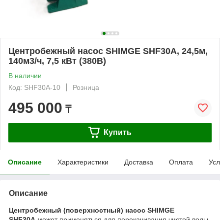
Центробежный насос SHIMGE SHF30A, 24,5м,
140м3/ч, 7,5 кВт (380В)
В наличии
Код: SHF30A-10
Розница
495 000
₸
Купить
Описание
Характеристики
Доставка
Оплата
Усл
Описание
Центробежный (поверхностный) насос SHIMGE
SHF30A
может применяться для перекачивания чистой воды