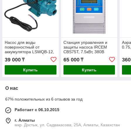
Насос для воды
Станция управления и
Аэра
поверхностный от
защиты насоса IRCEM
0.75
аккумулятора LSWQB-12,
CBS75T, 7.5кВт, 380В
15м, 1,5м3/ч, 12В
39 000
65 000
360
₸
₸
Купить
Купить
О нас
67% положительных из 6 отзывов за год
Работает с 06.10.2015
г. Алматы
мкр. Достык, ул. Садвакасова, 25А, Алматы, Казахстан