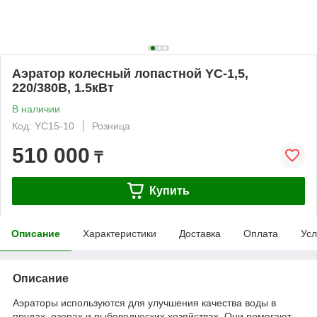
Аэратор колесный лопастной YC-1,5,
220/380В, 1.5кВт
В наличии
Код: YC15-10
Розница
510 000
₸
Купить
Описание
Характеристики
Доставка
Оплата
Усл
Описание
Аэраторы используются для улучшения качества воды в
прудах, озерах и рыбоводческих хозяйствах. Они помогают