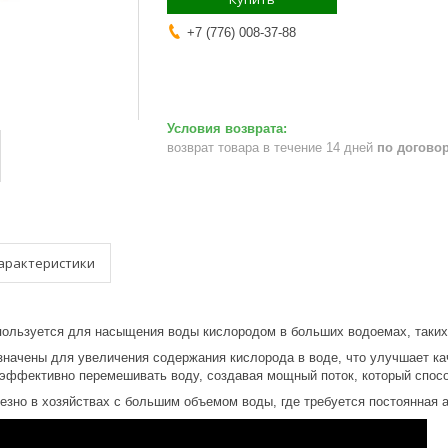
+7 (776) 008-37-88
возврат товара в течение 14 дней
по догово
арактеристики
пользуется для насыщения воды кислородом в больших водоемах, таких 
значены для увеличения содержания кислорода в воде, что улучшает ка
 эффективно перемешивать воду, создавая мощный поток, который спос
лезно в хозяйствах с большим объемом воды, где требуется постоянная