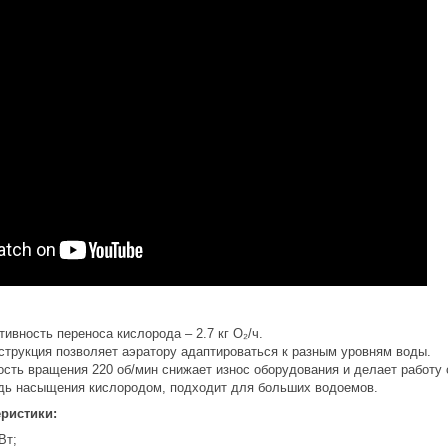
вность переноса кислорода – 2.7 кг O₂/ч.
трукция позволяет аэратору адаптироваться к разным уровням воды.
ость вращения 220 об/мин снижает износ оборудования и делает работу
ь насыщения кислородом, подходит для больших водоемов.
еристики:
Вт;