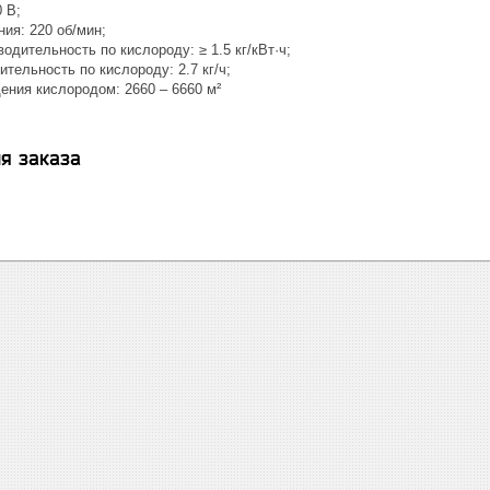
 В;
ия: 220 об/мин;
одительность по кислороду: ≥ 1.5 кг/кВт·ч;
тельность по кислороду: 2.7 кг/ч;
ния кислородом: 2660 – 6660 м²
я заказа