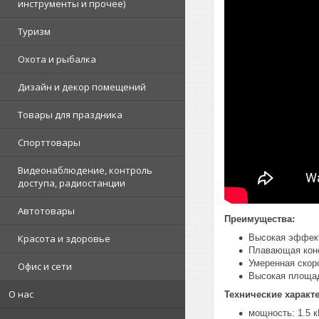
инструменты и прочее)
Туризм
Охота и рыбалка
Дизайн и декор помещений
Товары для праздника
Спорттовары
Видеонаблюдение, контроль
доступа, радиостанции
Автотовары
Преимущества:
Красота и здоровье
Высокая эффекти
Плавающая конс
Умеренная скор
Офис и сети
Высокая площад
О нас
Технические характ
мощность: 1.5 к