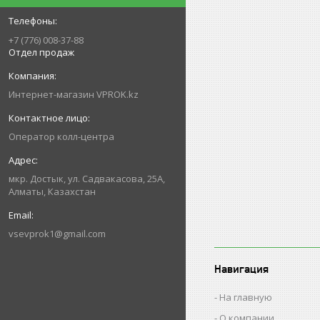
+7 (776) 008-37-88
Отдел продаж
Интернет-магазин VPROK.kz
Оператор колл-центра
мкр. Достык, ул. Садвакасова, 25А,
Алматы, Казахстан
vsevprok1@gmail.com
Навигация
На главную
О компании