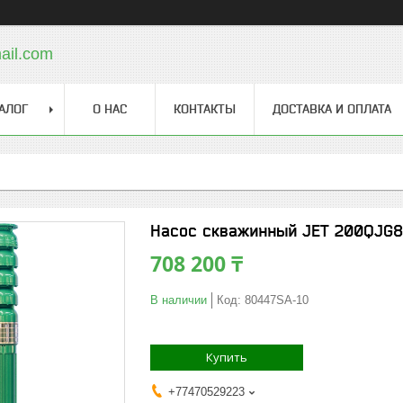
ail.com
АЛОГ
О НАС
КОНТАКТЫ
ДОСТАВКА И ОПЛАТА
Насос скважинный JET 200QJG8
708 200 ₸
В наличии
Код:
80447SA-10
Купить
+77470529223