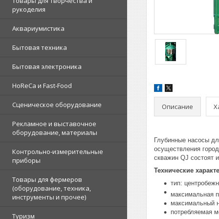
Товары для творчества и
рукоделия
Аквариумистика
Бытовая техника
Бытовая электроника
HoReCa и Fast-Food
Сценическое оборудование
Описание
Х
Рекламное и выставочное
оборудование, материалы
Глубинные насосы дл
осуществления город
Контрольно-измерительные
скважин QJ состоят 
приборы
Технические характ
Товары для фермеров
тип: центробеж
(оборудование, техника,
максимальная п
инструменты и прочее)
максимальный н
потребляемая м
Туризм