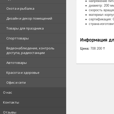
напряжение пита
диаметр: 200 мм
Охота и рыбалка
скорость вращен
материал корпус
Дизайн и декор помещений
сертификация: C
страна-изготови
Товары для праздника
Спорттовары
Информация дл
Видеонаблюдение, контроль
Цена:
708 200 ₸
доступа, радиостанции
Автотовары
Красота и здоровье
Офис и сети
О нас
Контакты
Отзывы