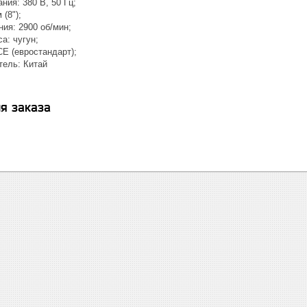
ния: 380 В, 50 Гц;
 (8");
ия: 2900 об/мин;
а: чугун;
E (евростандарт);
тель: Китай
я заказа