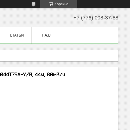
Корзина
+7 (776) 008-37-88
СТАТЬИ
F.A.Q
044T7SA-Y/B, 44м, 80м3/ч