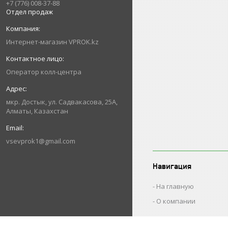
+7 (776) 008-37-88
Отдел продаж
Интернет-магазин VPROK.kz
Оператор колл-центра
мкр. Достык, ул. Садвакасова, 25А,
Алматы, Казахстан
vsevprok1@gmail.com
Навигация
На главную
О компании