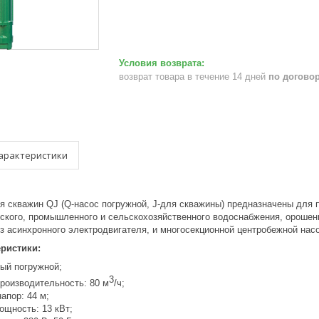
возврат товара в течение 14 дней
по догово
арактеристики
я скважин QJ (Q-насос погружной, J-для скважины) предназначены для 
ского, промышленного и сельскохозяйственного водоснабжения, орошен
из асинхронного электродвигателя, и многосекционной центробежной нас
еристики:
ный погружной;
3
роизводительность: 80 м
/ч;
апор: 44 м;
ощность: 13 кВт;