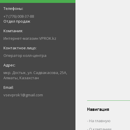
+7 (776) 008-37-88
Отдел продаж
Интернет-магазин VPROK.kz
Оператор колл-центра
мкр. Достык, ул. Садвакасова, 25А,
Алматы, Казахстан
vsevprok1@gmail.com
Навигация
На главную
О компании