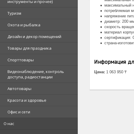
инструменты и прочее)
максимальный н
потребляемая м
Туризм
напряжение пита
диаметр: 200 мм
Охота и рыбалка
скорость вращен
материал корпус
Дизайн и декор помещений
сертификация: C
страна-изготови
Товары для праздника
Спорттовары
Информация дл
Видеонаблюдение, контроль
Цена:
1 063 950 ₸
доступа, радиостанции
Автотовары
Красота и здоровье
Офис и сети
О нас