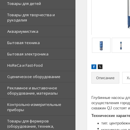
Товары для детей
Товары для творчества и
рукоделия
Аквариумистика
Бытовая техника
Бытовая электроника
HoReCa и Fast-Food
Сценическое оборудование
Описание
Х
Рекламное и выставочное
оборудование, материалы
Глубинные насосы дл
осуществления город
Контрольно-измерительные
скважин QJ состоят 
приборы
Технические характ
Товары для фермеров
тип: центробеж
(оборудование, техника,
максимальная п