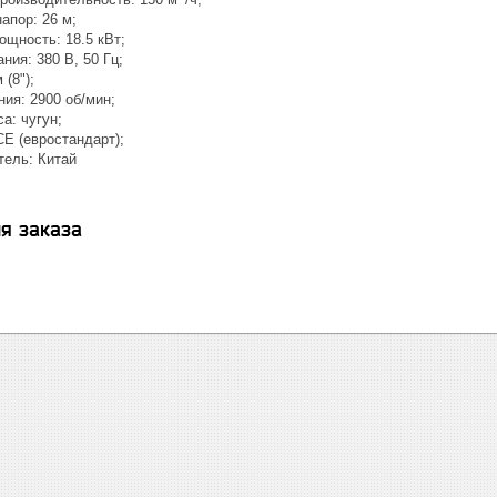
апор: 26 м;
ощность: 18.5 кВт;
ния: 380 В, 50 Гц;
 (8");
ия: 2900 об/мин;
а: чугун;
E (евростандарт);
тель: Китай
я заказа