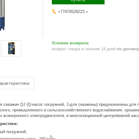
+77470529223
возврат товара в течение 14 дней
по догово
арактеристики
я скважин QJ (Q-насос погружной, J-для скважины) предназначены для 
ского, промышленного и сельскохозяйственного водоснабжения, орошен
из асинхронного электродвигателя, и многосекционной центробежной нас
еристики:
ный погружной;
3
роизводительность: 150 м
/ч;