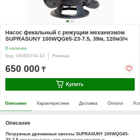
Насос фекальный с режущим механизмом
SUPRASUNY 100WQG65-23-7.5, 39м, 120м3/ч
В наличии
Код: 100401744-10
Розница
650 000
₸
Купить
Описание
Характеристики
Доставка
Оплата
Усл
Описание
Погружные дренажные насосы SUPRASUNY 100WQG65-
23-7.5
предназначены для перекачки грунтовых,