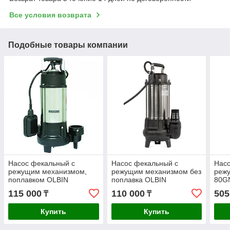
Все условия возврата
Подобные товары компании
Насос фекальный с
Насос фекальный с
Насо
режущим механизмом,
режущим механизмом без
реж
поплавком OLBIN
поплавка OLBIN
80GN
OL900DZF, 13м, 16м3/ч
OL900DZF-pro, 13м,
45м3
115 000
110 000
505
₸
₸
16м3/ч
Купить
Купить