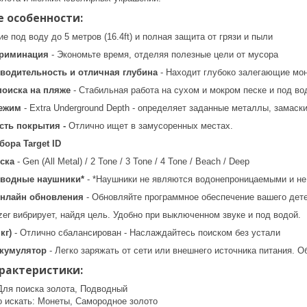
 особенности:
е под воду до 5 метров (16.4ft) и полная защита от грязи и пыли
криминация
- Экономьте время, отделяя полезные цели от мусора
водительность и отличная глубина
- Находит глубоко залегающие мо
оиска на пляже
- Стабильная работа на сухом и мокром песке и под во
Режим
- Extra Underground Depth - определяет заданные металлы, замаск
сть покрытия -
Отлично ищет в замусоренных местах.
ора Target ID
ска
- Gen (All Metal) / 2 Tone / 3 Tone / 4 Tone / Beach / Deep
оводные наушники*
- *Наушники не являются водонепроницаемыми и не 
онлайн обновления
- Обновляйте программное обеспечение вашего дет
zer вибрирует, найдя цель. Удобно при выключенном звуке и под водой.
кг)
- Отлично сбалансирован - Наслаждайтесь поиском без устали
кумулятор
- Легко заряжать от сети или внешнего источника питания. О
рактеристики:
 Для поиска золота, Подводный
о искать: Монеты, Самородное золото