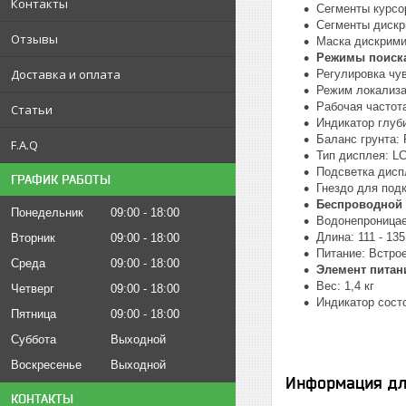
Контакты
Сегменты курсор
Сегменты дискр
Отзывы
Маска дискрими
Режимы поиска: 
Доставка и оплата
Регулировка чув
Режим локализац
Рабочая частот
Статьи
Индикатор глуб
Баланс грунта:
F.A.Q
Тип дисплея: LC
Подсветка дисп
ГРАФИК РАБОТЫ
Гнездо для под
Беспроводной 
Понедельник
09:00
18:00
Водонепроница
Длина: 111 - 13
Вторник
09:00
18:00
Питание: Встро
Среда
09:00
18:00
Элемент питан
Вес: 1,4 кг
Четверг
09:00
18:00
Индикатор сост
Пятница
09:00
18:00
Суббота
Выходной
Воскресенье
Выходной
Информация дл
КОНТАКТЫ