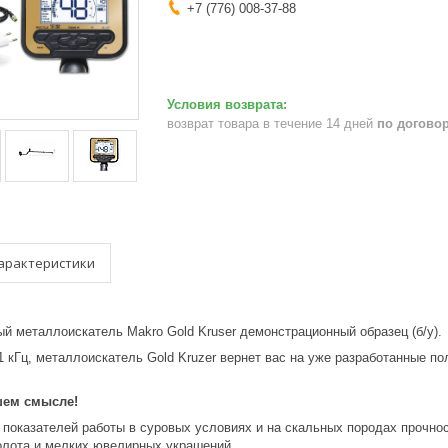
+7 (776) 008-37-88
возврат товара в течение 14 дней
по догово
арактеристики
ый металлоискатель Makro Gold Kruser демонстрационный образец (б/у).
1 кГц, металлоискатель Gold Kruzer вернет вас на уже разработанные 
шем смысле!
оказателей работы в суровых условиях и на скальных породах прочнос
олота и мелких ювелирных украшений.