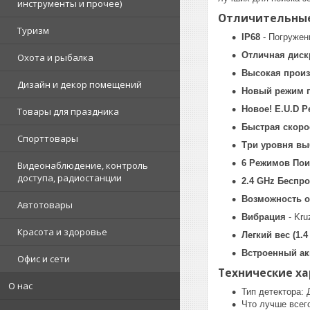
инструменты и прочее)
Отличительные
Туризм
IP68
- Погружени
Отличная дис
Охота и рыбалка
Высокая произ
Дизайн и декор помещений
Новый режим п
Новое! E.U.D 
Товары для праздника
Быстрая скоро
Спорттовары
Три уровня выб
6 Режимов Пои
Видеонаблюдение, контроль
доступа, радиостанции
2.4 GHz Беспр
Возможность 
Автотовары
Вибрация
- Kru
Красота и здоровье
Легкий вес (1.4 
Встроенный ак
Офис и сети
Технические ха
О нас
Тип детектора:
Что лучше всег