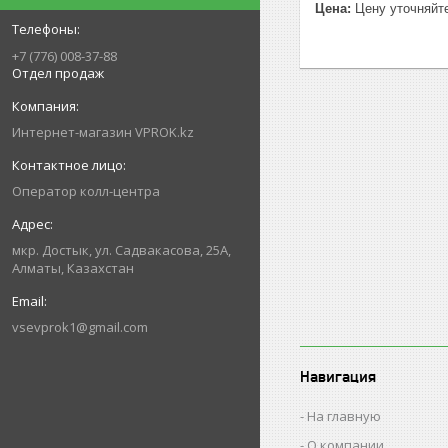
Цена:
Цену уточняйт
+7 (776) 008-37-88
Отдел продаж
Интернет-магазин VPROK.kz
Оператор колл-центра
мкр. Достык, ул. Садвакасова, 25А,
Алматы, Казахстан
vsevprok1@gmail.com
Навигация
На главную
О компании