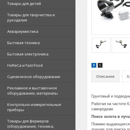
Товары для детей
Товары для творчества и
рукоделия
Аквариумистика
Бытовая техника
Бытовая электроника
HoReCa и Fast-Food
Описание
Х
Сценическое оборудование
Рекламное и выставочное
оборудование, материалы
Грунтовый и подводн
Работая на частоте 6
Контрольно-измерительные
самородкам.
приборы
Поиск золота в луч
Товары для фермеров
Помимо выдающихся п
(оборудование, техника,
лучших для поиска з