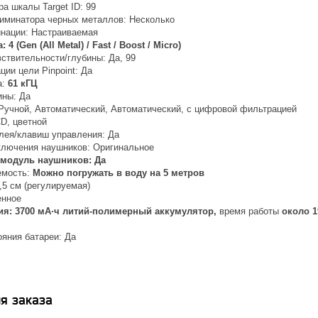
а шкалы Target ID: 99
иминатора черных металлов: Несколько
нации: Настраиваемая
4 (Gen (All Metal) / Fast / Boost / Micro)
ствительности/глубины: Да, 99
ии цели Pinpoint: Да
а:
61 кГЦ
ины: Да
 Ручной, Автоматический, Автоматический, с цифровой фильтрацией
D, цветной
лея/клавиш управления: Да
ключения наушников: Оригинальное
модуль наушников: Да
емость:
Можно погружать в воду на 5 метров
5,5 см (регулируемая)
енное
ия: 3700 мА·ч литий-полимерный аккумулятор,
время работы
около 1
ояния батареи: Да
я заказа