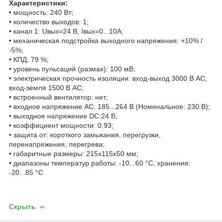
Характеристики:
• мощность: 240 Вт;
• количество выходов: 1;
• канал 1: Uвых=24 В, Iвых=0...10А;
• механическая подстройка выходного напряжения: +10% /
-5%;
• КПД: 79 %;
• уровень пульсаций (размах): 100 мВ;
• электрическая прочность изоляции: вход-выход 3000 В AC,
вход-земля 1500 В AC;
• встроенный вентилятор: нет;
• входное напряжение AC: 185...264 В (Номинальное: 230 В);
• выходное напряжение DC:24 В;
• коэффициент мощности: 0.93;
• защита от: короткого замыкания, перегрузки,
перенапряжения, перегрева;
• габаритные размеры: 215x115x50 мм;
• диапазоны температур работы: -10...60 °C, хранения:
-20...85 °C
Скрыть