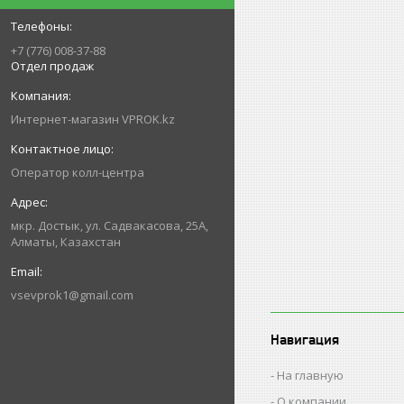
+7 (776) 008-37-88
Отдел продаж
Интернет-магазин VPROK.kz
Оператор колл-центра
мкр. Достык, ул. Садвакасова, 25А,
Алматы, Казахстан
vsevprok1@gmail.com
Навигация
На главную
О компании