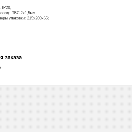
 IP20;
овод: ПВС 2x1,5мм;
меры упаковки: 215x200x65;
я заказа
е