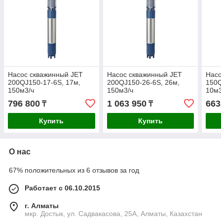
Насос скважинный JET
Насос скважинный JET
Насо
200QJ150-17-6S, 17м,
200QJ150-26-6S, 26м,
150Q
150м3/ч
150м3/ч
10м3
796 800
1 063 950
663
₸
₸
Купить
Купить
О нас
67% положительных из 6 отзывов за год
Работает с 06.10.2015
г. Алматы
мкр. Достык, ул. Садвакасова, 25А, Алматы, Казахстан