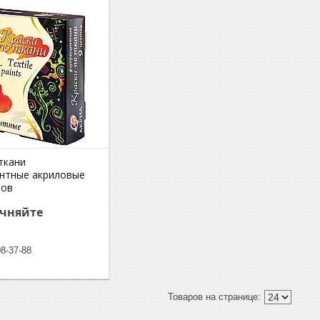
ткани
нтные акриловые
тов
очняйте
08-37-88