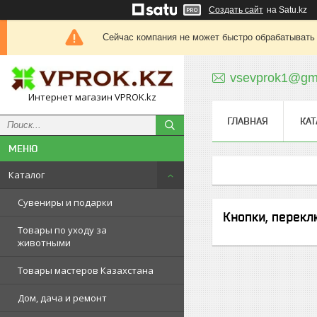
Создать сайт
на Satu.kz
Сейчас компания не может быстро обрабатывать 
vsevprok1@gm
Интернет магазин VPROK.kz
ГЛАВНАЯ
КАТ
Каталог
Сувениры и подарки
Кнопки, перекл
Товары по уходу за
животными
Товары мастеров Казахстана
Дом, дача и ремонт