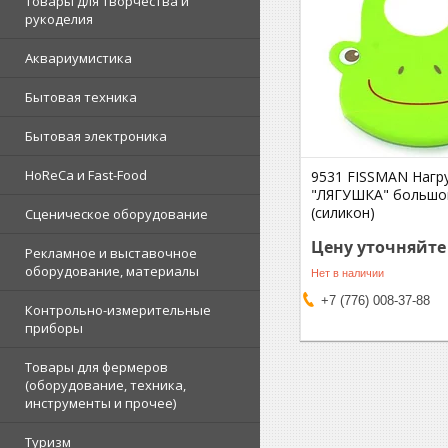
Товары для творчества и
рукоделия
Аквариумистика
Бытовая техника
Бытовая электроника
HoReCa и Fast-Food
9531 FISSMAN Нагр
"ЛЯГУШКА" большой
(силикон)
Сценическое оборудование
Цену уточняйте
Рекламное и выставочное
оборудование, материалы
Нет в наличии
+7 (776) 008-37-88
Контрольно-измерительные
приборы
Товары для фермеров
(оборудование, техника,
инструменты и прочее)
Туризм