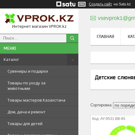
Создать сайт
на Satu.kz
vsevprok1@gm
Интернет магазин VPROK.kz
ГЛАВНАЯ
КАТ
Каталог
Сувениры и подарки
Детские слюня
Товары по уходу за
животными
Товары мастеров Казахстана
Дом, дача и ремонт
AY-9531.BB-85
Товары для детей