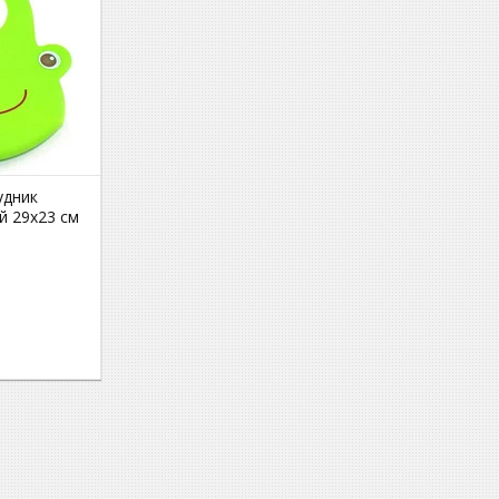
удник
 29x23 см