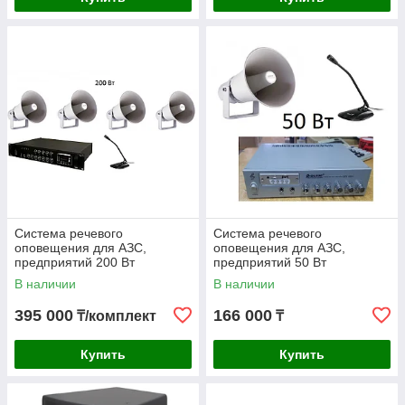
требовательных аудиофилов.
Разнообразие моделей и дизайнов
Высокое качество звука
Долговечность и надежность
Микшерные пульты в Алматы
Система речевого
Система речевого
оповещения для АЗС,
оповещения для АЗС,
предприятий 200 Вт
предприятий 50 Вт
В наличии
В наличии
395 000
166 000
₸/комплект
₸
Купить
Купить
Микшерные пульты от VPROK.kz помогут вам легко