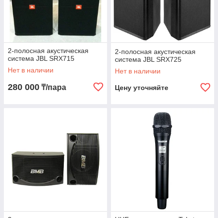
VPROK.kz! Независимо от того, для каких целей вам нужно
звуковое оборудование, у нас вы найдете все необходимое
для достижения наилучших результатов. Заходите в наш
интернет-магазин, выбирайте и заказывайте звуковое
оборудование высокого качества с доставкой по Алматы и
2-полосная акустическая
2-полосная акустическая
всему Казахстану!
система JBL SRX715
система JBL SRX725
Нет в наличии
Нет в наличии
280 000
₸/пара
Цену уточняйте