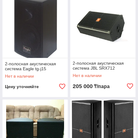
управлять звуком и создавать идеальные миксы. В нашем
ассортименте представлены модели различной сложности –
от компактных решений для небольших мероприятий до
профессиональных пультов для крупных концертов и студий.
Интуитивно понятное управление
Широкий функционал
Надежность и стабильная работа
Почему выбирают VPROK.kz?
Широкий ассортимент:
Мы предлагаем только
2-полосная акустическая
2-полосная акустическая
лучшие товары от ведущих производителей звукового
система JBL SRX712
система Eagle tg-j15
оборудования.
Нет в наличии
Нет в наличии
Качество и надежность:
Все наши товары
205 000
₸/пара
Цену уточняйте
проходят строгий контроль качества.
Профессиональная консультация:
Наши
специалисты всегда готовы помочь вам с выбором и
настройкой оборудования.
Удобство покупки:
Легкий и быстрый заказ через
наш интернет-магазин, быстрая доставка по Алматы и
Казахстану.
Создайте идеальное звуковое сопровождение вместе с