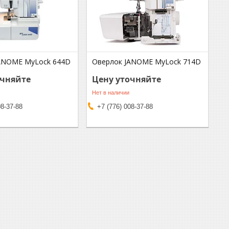
ANOME MyLock 644D
Оверлок JANOME MyLock 714D
очняйте
Цену уточняйте
Нет в наличии
08-37-88
+7 (776) 008-37-88