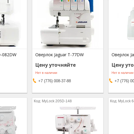
Q-082DW
Оверлок Jaguar T-77DW
Оверлок J
Цену уточняйте
Цену ут
Нет в наличии
Нет в наличии
+7 (776) 008-37-88
+7 (776) 0
MyLock 205D-148
MyLock 