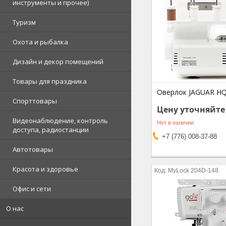
инструменты и прочее)
Туризм
Охота и рыбалка
Дизайн и декор помещений
Товары для праздника
Оверлок JAGUAR H
Спорттовары
Цену уточняйте
Видеонаблюдение, контроль
Нет в наличии
доступа, радиостанции
+7 (776) 008-37-88
Автотовары
Красота и здоровье
MyLock 204D-148
Офис и сети
О нас