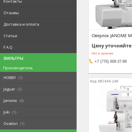
Контакты
Отзывы
Доставка и оплата
Оверлок JANOME My
Статьи
Цену уточняйте
F.A.Q
Нет в наличии
ФИЛЬТРЫ
+7 (776) 008-37-88
Производитель
HOBBY
1
MO 644-148
Jaguar
2
Janome
6
Juki
1
Ovation
1