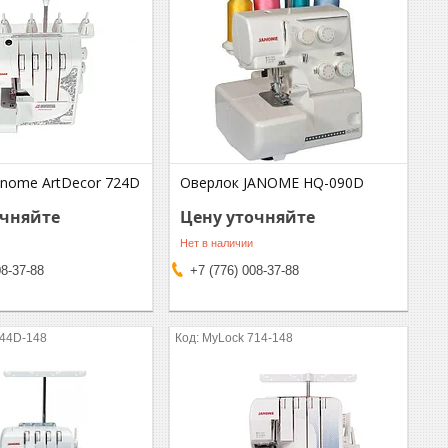
anome ArtDecor 724D
Оверлок JANOME HQ-090D
очняйте
Цену уточняйте
Нет в наличии
08-37-88
+7 (776) 008-37-88
644D-148
MyLock 714-148