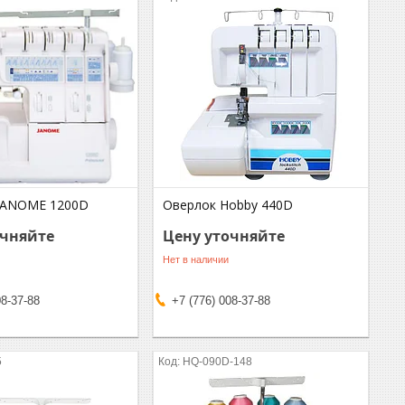
JANOME 1200D
Оверлок Hobby 440D
очняйте
Цену уточняйте
Нет в наличии
08-37-88
+7 (776) 008-37-88
5
HQ-090D-148