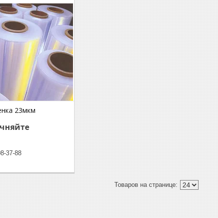
енка 23мкм
очняйте
08-37-88