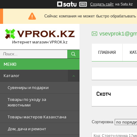
Создать сайт
на Satu.kz
Сейчас компания не может быстро обрабатывать 
vsevprok1@gm
Интернет магазин VPROK.kz
ГЛАВНАЯ
КАТ
Каталог
Сувениры и подарки
Скотч
Товары по уходу за
животными
Товары мастеров Казахстана
Дом, дача и ремонт
Стретч-пленка 17м