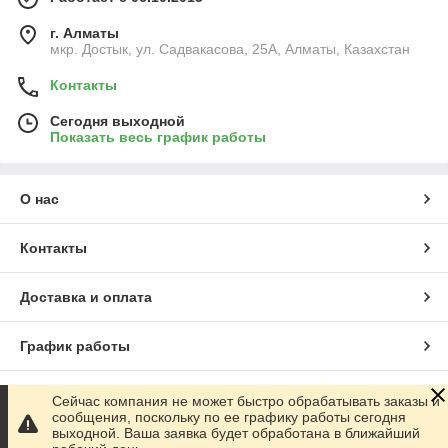
г. Алматы
мкр. Достык, ул. Садвакасова, 25А, Алматы, Казахстан
Контакты
Сегодня выходной
Показать весь график работы
О нас
Контакты
Доставка и оплата
График работы
Полная версия сайта
Сейчас компания не может быстро обрабатывать заказы и
сообщения, поскольку по ее графику работы сегодня
выходной. Ваша заявка будет обработана в ближайший
Сайт создан на маркетплейсе
Satu.kz