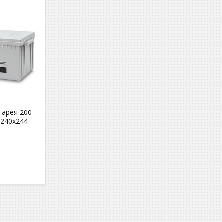
тарея 200
х240х244