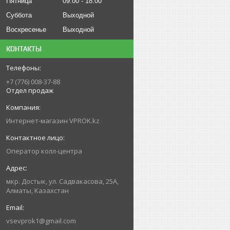
Пятница
09:00
18:00
Суббота
Выходной
Воскресенье
Выходной
КОНТАКТЫ
+7 (776) 008-37-88
Отдел продаж
Интернет-магазин VPROK.kz
Оператор колл-центра
мкр. Достык, ул. Садвакасова, 25А,
Алматы, Казахстан
vsevprok1@gmail.com