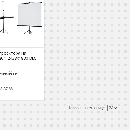
 проектора на
0", 2438х1830 мм,
3
очняйте
08-37-88