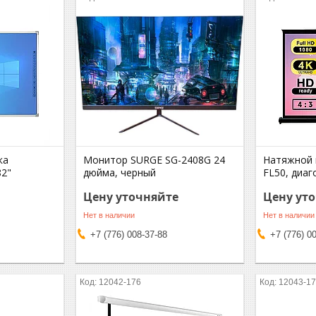
ка
Монитор SURGE SG-2408G 24
Натяжной 
82"
дюйма, черный
FL50, диаг
Цену уточняйте
Цену ут
Нет в наличии
Нет в наличии
+7 (776) 008-37-88
+7 (776) 0
12042-176
12043-1