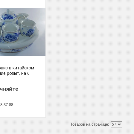
рвиз в китайском
ние розы", на 6
очняйте
08-37-88