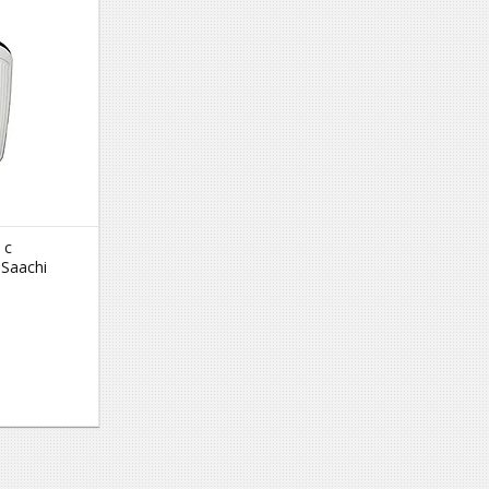
 с
Saachi