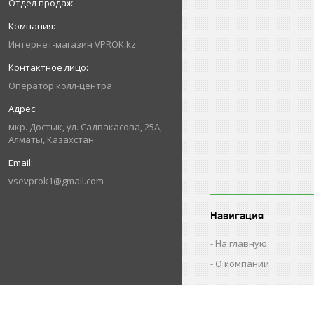
Отдел продаж
Интернет-магазин VPROK.kz
Оператор колл-центра
мкр. Достык, ул. Садвакасова, 25А,
Алматы, Казахстан
vsevprok1@gmail.com
Навигация
На главную
О компании