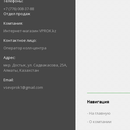
+7 (776) 008-37-88
Отдел продаж
Интернет-магазин VPROK.kz
Оператор колл-центра
мкр. Достык, ул. Садвакасова, 25А,
Алматы, Казахстан
vsevprok1@gmail.com
Навигация
На главную
О компании