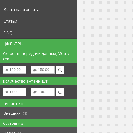
Доставка и оплата
Статьи
F.A.Q
ФИЛЬТРЫ
Скорость передачи данных, Мбит/
сек
Количество антенн, шт
Тип антенны
Внешняя
1
Состояние
Новое
1