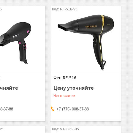
5
RF-516-95
5
Фен RF-516
очняйте
Цену уточняйте
Нет в наличии
08-37-88
+7 (776) 008-37-88
95
VT-2269-95