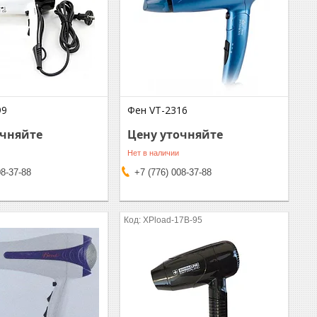
99
Фен VT-2316
очняйте
Цену уточняйте
Нет в наличии
08-37-88
+7 (776) 008-37-88
XPload-17B-95