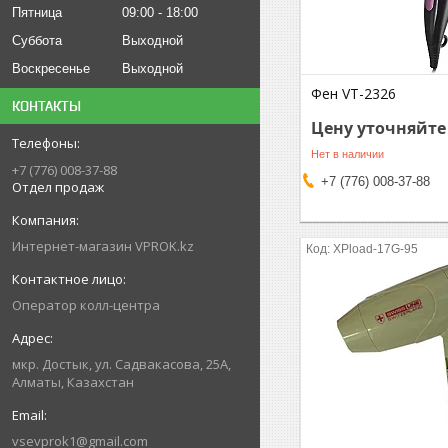
Пятница
09:00
18:00
Суббота
Выходной
Воскресенье
Выходной
Фен VT-2326
КОНТАКТЫ
Цену уточняйте
Нет в наличии
+7 (776) 008-37-88
+7 (776) 008-37-88
Отдел продаж
Интернет-магазин VPROK.kz
XPload-17G-95
Оператор колл-центра
мкр. Достык, ул. Садвакасова, 25А,
Алматы, Казахстан
vsevprok1@gmail.com