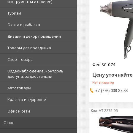
инструменты и прочее)
Туризм
Охота и рыбалка
Дизайн и декор помещений
Товары для праздника
Спорттовары
Фен SC-074
Видеонаблюдение, контроль
Цену уточняйте
доступа, радиостанции
Нет в наличии
Автотовары
+7 (776) 008-37-88
Красота и здоровье
Офис и сети
VT-2275-95
О нас