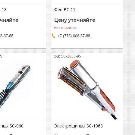
-18
Фен ВС 11
очняйте
Цену уточняйте
Нет в наличии
08-37-88
+7 (776) 008-37-88
95
SC-1063-95
пцы SC-060
Электрощипцы SC-1063