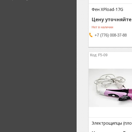
Фен XPload-17G
Цену уточняйте
Нет в наличии
+7 (776) 008-37-88
F5-09
Электрощипцы (плой