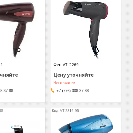
61
Фен VT-2269
очняйте
Цену уточняйте
Нет в наличии
08-37-88
+7 (776) 008-37-88
95
VT-2316-95