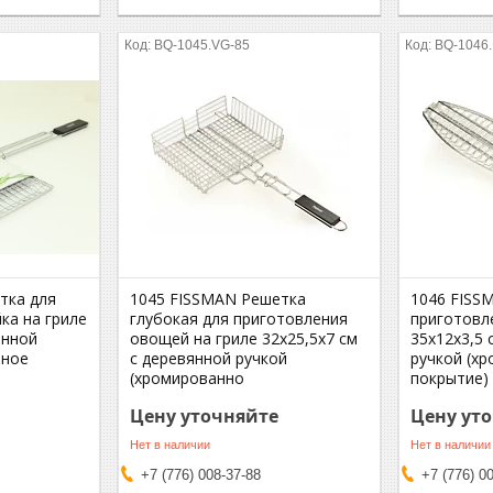
BQ-1045.VG-85
BQ-1046.
тка для
1045 FISSMAN Решетка
1046 FISS
ка на гриле
глубокая для приготовления
приготовл
янной
овощей на гриле 32x25,5x7 см
35x12x3,5 
нное
с деревянной ручкой
ручкой (х
(хромированно
покрытие)
Цену уточняйте
Цену ут
Нет в наличии
Нет в наличии
+7 (776) 008-37-88
+7 (776) 0