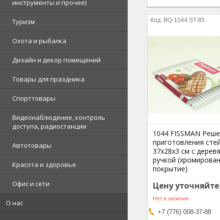
инструменты и прочее)
BQ-1044.ST-85
Туризм
Охота и рыбалка
Дизайн и декор помещений
Товары для праздника
Спорттовары
Видеонаблюдение, контроль
доступа, радиостанции
1044 FISSMAN Реше
приготовления стей
Автотовары
37x28x3 см с дерев
ручкой (хромирова
Красота и здоровье
покрытие)
Офис и сети
Цену уточняйте
Нет в наличии
О нас
+7 (776) 008-37-88