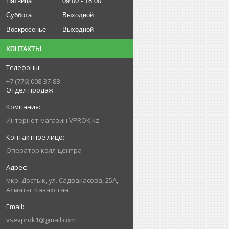
Пятница
09:00
18:00
Суббота
Выходной
Воскресенье
Выходной
КОНТАКТЫ
+7 (776) 008-37-88
Отдел продаж
Интернет-магазин VPROK.kz
Оператор колл-центра
мкр. Достык, ул. Садвакасова, 25А,
Алматы, Казахстан
vsevprok1@gmail.com